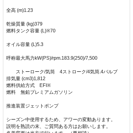
全高 (m)1.23
乾燥質量 (kg)379
燃料タンク容量 (L)※70
オイル容量 (L)5.3
呼称最大馬力kW(PS)/rpm.183.9(250)/7,500
ストーローク/気筒 4ストローク/4気筒.4バルブ
排気量 (cm3)1,812
燃料供給方式 EFI※
燃料 無鉛プレミアムガソリン
推進装置ジェットポンプ
シーズン中使用するため、アワーの変動あります。
説明を熟読の末、ご質問ある方はお願いします。