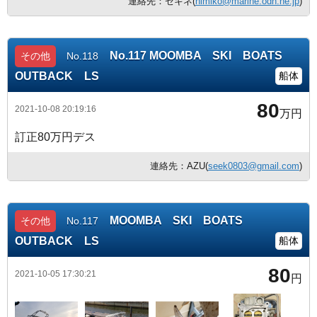
連絡先：セキネ(
himiko@marine.odn.ne.jp
)
No.117 MOOMBA SKI BOATS
その他
No.118
OUTBACK LS
船体
80
2021-10-08 20:19:16
万円
訂正80万円デス
連絡先：AZU(
seek0803@gmail.com
)
MOOMBA SKI BOATS
その他
No.117
OUTBACK LS
船体
80
2021-10-05 17:30:21
円