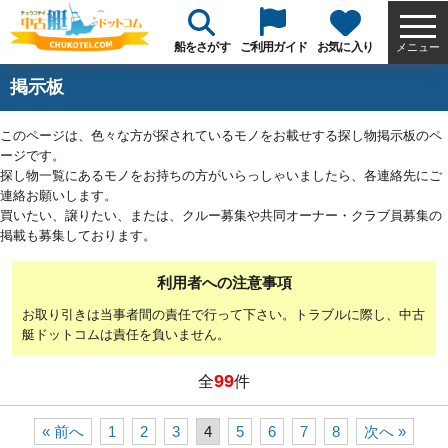
船をさがす
ご利用ガイド
お気に入り
メニュー
掲示板
このページは、色々な方が探されているモノをお載せする探し物掲示板のペ
ージです。
探し物一覧にあるモノをお持ちの方がいらっしゃいましたら、各連絡先にご
連絡お願いします。
買いたい、譲りたい、または、クルー募集や共同オーナー・クラブ員募集の
掲載も募集しております。
利用者への注意事項
お取り引きは当事者間の責任で行って下さい。トラブルに際し、中古
艇ドットコムは責任を負いません。
99
全
件
« 前へ
1
2
3
4
5
6
7
8
次へ »