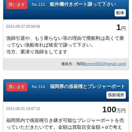
船外機付きボート譲って下さい
買います
No.115
船体
1
2021-09-27 20:08:58
円
漁師引退や、もう乗らない等の理由で廃船料は高くて乗
ってない漁船有れば格安で譲って下さい。
当方、素潜り漁師をしてます
連絡先：海陸(
kmmr0503@gmail.com
)
福岡県の係留権とプレジャーボート
買います
No.114
係留場所
100
2021-09-21 19:47:13
万円
福岡県内で係留権引き継ぎ可能なプレジャーボートを売
っていただきたいです。金額は買取目安金額＋αで考え