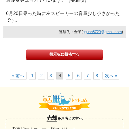
名義変更は当方で行います。（要相談）
6月20日乗った時に左スピーカーの音量少し小さかった
です。
連絡先：金子(
gguan8729@gmail.com
)
掲示板に投稿する
« 前へ
1
2
3
4
5
6
7
8
次へ »
売却
をお考えの方へ