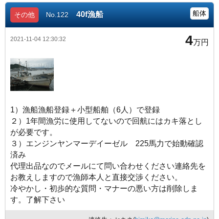
船体
40f漁船
その他
No.122
4
2021-11-04 12:30:32
万円
1）漁船漁船登録＋小型船舶（6人）で登録
２）1年間漁労に使用してないので回航にはカキ落とし
が必要です。
３）エンジンヤンマーデイーゼル 225馬力で始動確認
済み
代理出品なのでメールにて問い合わせください連絡先を
お教えしますので漁師本人と直接交渉ください。
冷やかし・初歩的な質問・マナーの悪い方は削除しま
す。了解下さい