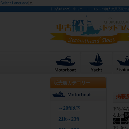
Select Language
▼
【中古船.com】 中古ボート・ヨットの個人売買応援サ
販売艇カテゴリー
掲載
～20ft以下
下記の写
右上の
21ft～23ft
下に並ん