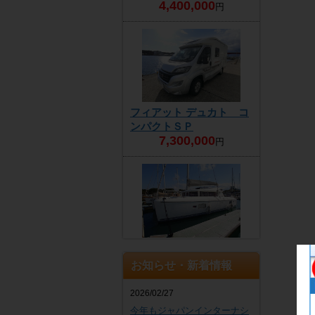
4,400,000
円
フィアット デュカト コ
ンパクトＳＰ
7,300,000
円
商談中
お知らせ・新着情報
2026/02/27
今年もジャパンインターナシ