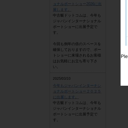
ョナルボートショー2026に出
展します。
中古艇ドットコムは、今年も
EZ
ジャパンインターナショナル
4,300,000
円
ボートショーに出展予定で
す。
今回も例年の倍のスペースを
確保しておりますので、ボー
トショーに来場されるお客様
Ple
はお気軽にお立ち寄り下さ
い。
2025/03/10
今年もジャパンインターナシ
ョナルボートショー２０２５
に出展します。
中古艇ドットコムは、今年も
ジャパンインターナショナル
ボートショーに出展予定で
す。