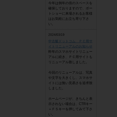
今年は例年の倍のスペースを
確保しておりますので、ボー
トショーに来場されるお客様
はお気軽にお立ち寄り下さ
い。
2024/03/19
中古艇ドットコム ＰＣ用サ
イトリニューアルのお知らせ
昨年のスマホサイトリニュー
アルに続き、ＰＣ用サイトも
リニューアル致しました。
今回のリニューアルは、写真
や文字を大きくし、スマホサ
イトには無い見易さを追求致
しました。
ホームページが、きちんと表
示されない場合は、CTRキー
＋Ｆ５キーを押してみて下さ
い。