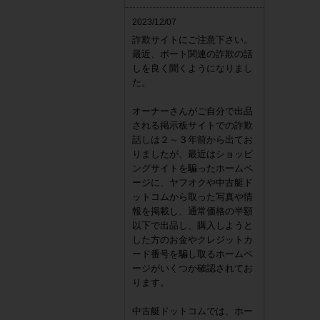
2023/12/07
詐欺サイトにご注意下さい。
最近、ボート関連の詐欺の話
しを良く聞くようになりまし
た。
オーナーさんがご自分で出品
される掲示板サイトでの詐欺
話しは２～３年前から出てお
りましたが、最近はショッピ
ングサイトを騙ったホームペ
ージに、ヤフオクや中古艇ド
ットコムから取った写真や情
報を掲載し、通常価格の半額
以下で出品し、購入しようと
した方のお金やクレジットカ
ード番号を騙し取るホームペ
ージがいくつか確認されてお
ります。
中古艇ドットコムでは、ホー