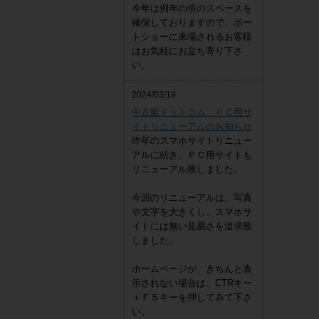
今年は例年の倍のスペースを
確保しておりますので、ボー
トショーに来場されるお客様
はお気軽にお立ち寄り下さ
い。
2024/03/19
中古艇ドットコム ＰＣ用サ
イトリニューアルのお知らせ
昨年のスマホサイトリニュー
アルに続き、ＰＣ用サイトも
リニューアル致しました。
今回のリニューアルは、写真
や文字を大きくし、スマホサ
イトには無い見易さを追求致
しました。
ホームページが、きちんと表
示されない場合は、CTRキー
＋Ｆ５キーを押してみて下さ
い。