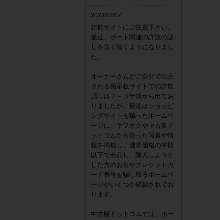
2023/12/07
詐欺サイトにご注意下さい。
最近、ボート関連の詐欺の話
しを良く聞くようになりまし
た。
オーナーさんがご自分で出品
される掲示板サイトでの詐欺
話しは２～３年前から出てお
りましたが、最近はショッピ
ングサイトを騙ったホームペ
ージに、ヤフオクや中古艇ド
ットコムから取った写真や情
報を掲載し、通常価格の半額
以下で出品し、購入しようと
した方のお金やクレジットカ
ード番号を騙し取るホームペ
ージがいくつか確認されてお
ります。
中古艇ドットコムでは、ホー