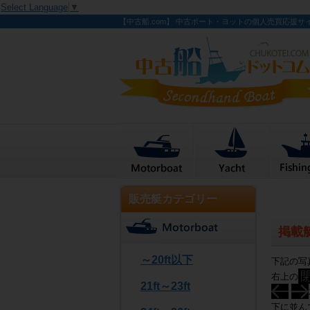
Select Language
▼
【中古船.com】 中古ボート・ヨットの個人売買応援サ
販売艇カテゴリー
掲載
～20ft以下
下記の写
右上の
21ft～23ft
下に並ん