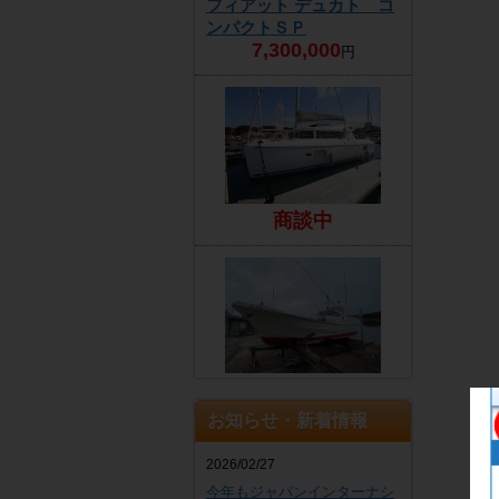
フィアット デュカト コ
ンパクトＳＰ
7,300,000
円
商談中
EZ
4,300,000
円
お知らせ・新着情報
2026/02/27
今年もジャパンインターナシ