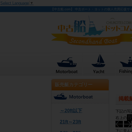
Select Language
▼
【中古船.com】 中古ボート・ヨットの個人売買応援サ
販売艇カテゴリー
掲載
～20ft以下
下記の写
右上の
21ft～23ft
下に並ん