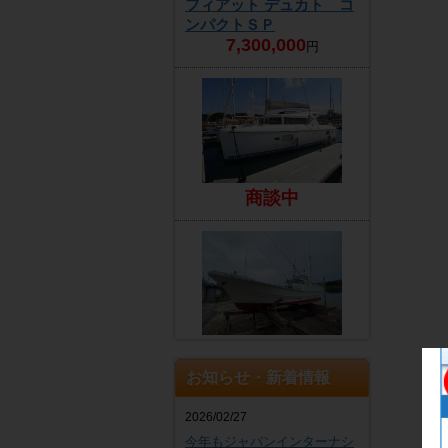
フィアット デュカト コ
ンパクトＳＰ
7,300,000
円
商談中
EZ
4,300,000
円
お知らせ・新着情報
2026/02/27
今年もジャパンインターナシ