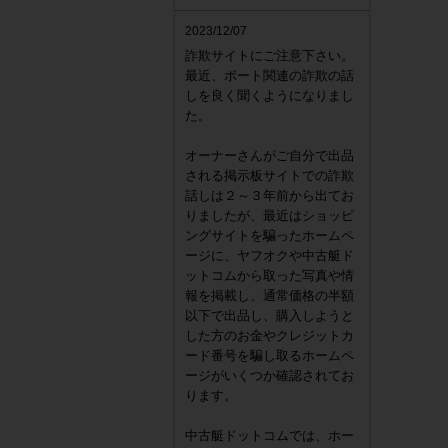
2023/12/07
詐欺サイトにご注意下さい。
最近、ボート関連の詐欺の話
しを良く聞くようになりまし
た。
オーナーさんがご自分で出品
される掲示板サイトでの詐欺
話しは２～３年前から出てお
りましたが、最近はショッピ
ングサイトを騙ったホームペ
ージに、ヤフオクや中古艇ド
ットコムから取った写真や情
報を掲載し、通常価格の半額
以下で出品し、購入しようと
した方のお金やクレジットカ
ード番号を騙し取るホームペ
ージがいくつか確認されてお
ります。
中古艇ドットコムでは、ホー