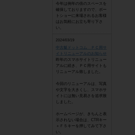
今年は例年の倍のスペースを
確保しておりますので、ボー
トショーに来場されるお客様
はお気軽にお立ち寄り下さ
い。
2024/03/19
中古艇ドットコム ＰＣ用サ
イトリニューアルのお知らせ
昨年のスマホサイトリニュー
アルに続き、ＰＣ用サイトも
リニューアル致しました。
今回のリニューアルは、写真
や文字を大きくし、スマホサ
イトには無い見易さを追求致
しました。
ホームページが、きちんと表
示されない場合は、CTRキー
＋Ｆ５キーを押してみて下さ
い。