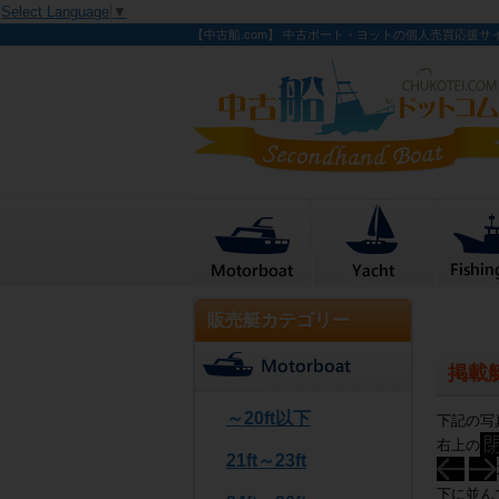
Select Language
▼
【中古船.com】 中古ボート・ヨットの個人売買応援サ
販売艇カテゴリー
掲載
～20ft以下
下記の写
右上の
21ft～23ft
下に並ん