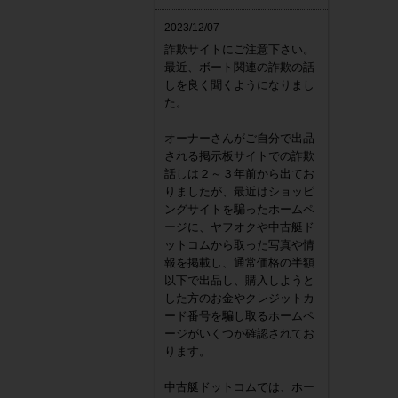
2023/12/07
詐欺サイトにご注意下さい。
最近、ボート関連の詐欺の話
しを良く聞くようになりまし
た。
オーナーさんがご自分で出品
される掲示板サイトでの詐欺
話しは２～３年前から出てお
りましたが、最近はショッピ
ングサイトを騙ったホームペ
ージに、ヤフオクや中古艇ド
ットコムから取った写真や情
報を掲載し、通常価格の半額
以下で出品し、購入しようと
した方のお金やクレジットカ
ード番号を騙し取るホームペ
ージがいくつか確認されてお
ります。
中古艇ドットコムでは、ホー