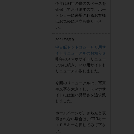
今年は例年の倍のスペースを
確保しておりますので、ボー
トショーに来場されるお客様
はお気軽にお立ち寄り下さ
い。
2024/03/19
中古艇ドットコム ＰＣ用サ
イトリニューアルのお知らせ
昨年のスマホサイトリニュー
アルに続き、ＰＣ用サイトも
リニューアル致しました。
今回のリニューアルは、写真
や文字を大きくし、スマホサ
イトには無い見易さを追求致
しました。
ホームページが、きちんと表
示されない場合は、CTRキー
＋Ｆ５キーを押してみて下さ
い。