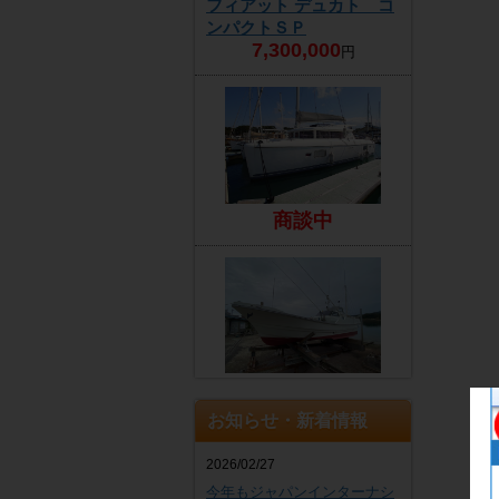
フィアット デュカト コ
ンパクトＳＰ
7,300,000
円
商談中
EZ
4,300,000
円
お知らせ・新着情報
2026/02/27
今年もジャパンインターナシ