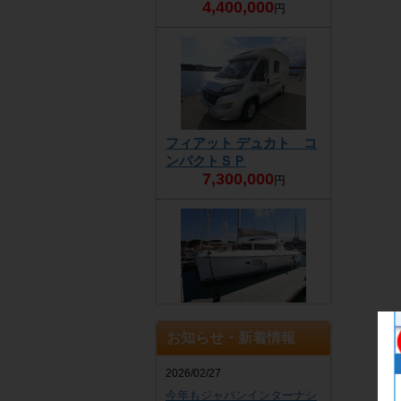
4,400,000
円
フィアット デュカト コ
ンパクトＳＰ
7,300,000
円
商談中
お知らせ・新着情報
2026/02/27
今年もジャパンインターナシ