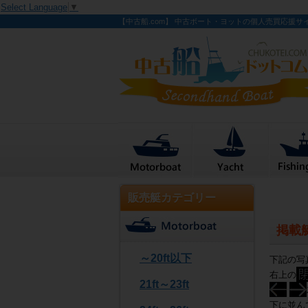
Select Language
▼
【中古船.com】 中古ボート・ヨットの個人売買応援サ
販売艇カテゴリー
掲載
～20ft以下
下記の写
右上の
21ft～23ft
下に並ん