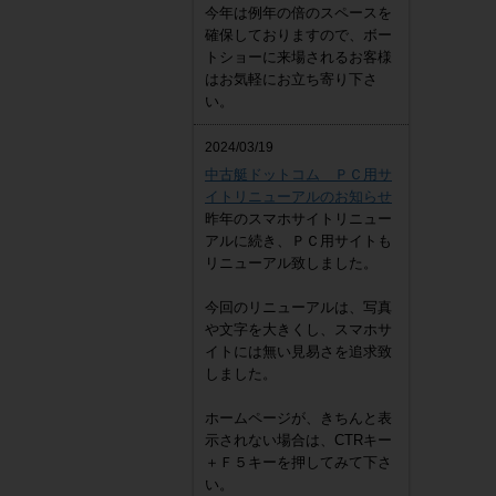
今年は例年の倍のスペースを
確保しておりますので、ボー
トショーに来場されるお客様
はお気軽にお立ち寄り下さ
い。
2024/03/19
中古艇ドットコム ＰＣ用サ
イトリニューアルのお知らせ
昨年のスマホサイトリニュー
アルに続き、ＰＣ用サイトも
リニューアル致しました。
今回のリニューアルは、写真
や文字を大きくし、スマホサ
イトには無い見易さを追求致
しました。
ホームページが、きちんと表
示されない場合は、CTRキー
＋Ｆ５キーを押してみて下さ
い。