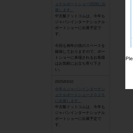
ョナルボートショー2026に出
展します。
中古艇ドットコムは、今年も
EZ
ジャパンインターナショナル
4,300,000
円
ボートショーに出展予定で
す。
今回も例年の倍のスペースを
確保しておりますので、ボー
トショーに来場されるお客様
Ple
はお気軽にお立ち寄り下さ
い。
2025/03/10
今年もジャパンインターナシ
ョナルボートショー２０２５
に出展します。
中古艇ドットコムは、今年も
ジャパンインターナショナル
ボートショーに出展予定で
す。