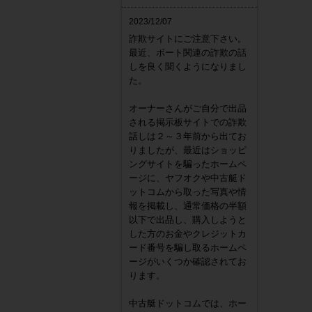
2023/12/07
詐欺サイトにご注意下さい。
最近、ボート関連の詐欺の話
しを良く聞くようになりまし
た。
オーナーさんがご自分で出品
される掲示板サイトでの詐欺
話しは２～３年前から出てお
りましたが、最近はショッピ
ングサイトを騙ったホームペ
ージに、ヤフオクや中古艇ド
ットコムから取った写真や情
報を掲載し、通常価格の半額
以下で出品し、購入しようと
した方のお金やクレジットカ
ード番号を騙し取るホームペ
ージがいくつか確認されてお
ります。
中古艇ドットコムでは、ホー