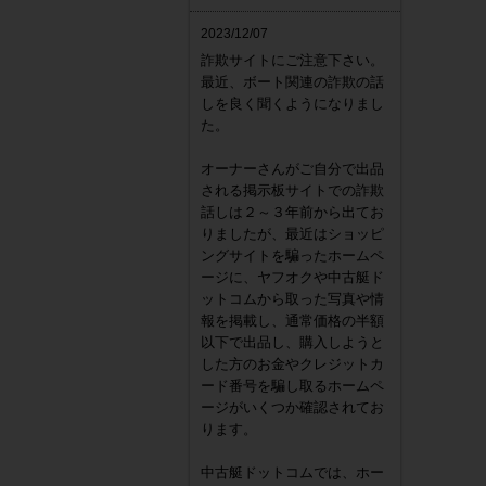
2023/12/07
詐欺サイトにご注意下さい。
最近、ボート関連の詐欺の話
しを良く聞くようになりまし
た。
オーナーさんがご自分で出品
される掲示板サイトでの詐欺
話しは２～３年前から出てお
りましたが、最近はショッピ
ングサイトを騙ったホームペ
ージに、ヤフオクや中古艇ド
ットコムから取った写真や情
報を掲載し、通常価格の半額
以下で出品し、購入しようと
した方のお金やクレジットカ
ード番号を騙し取るホームペ
ージがいくつか確認されてお
ります。
中古艇ドットコムでは、ホー