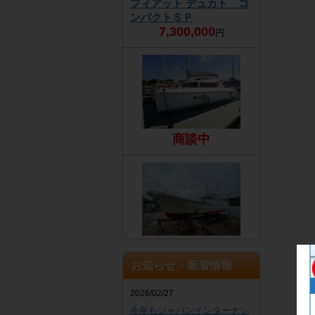
フィアット デュカト コ
ンパクトＳＰ
7,300,000
円
商談中
EZ
4,300,000
円
お知らせ・新着情報
2026/02/27
今年もジャパンインターナシ