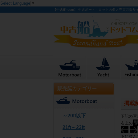
Select Language
▼
【中古船.com】 中古ボート・ヨットの個人売買応援サ
販売艇カテゴリー
掲載
～20ft以下
下記の写
右上の
21ft～23ft
下に並ん