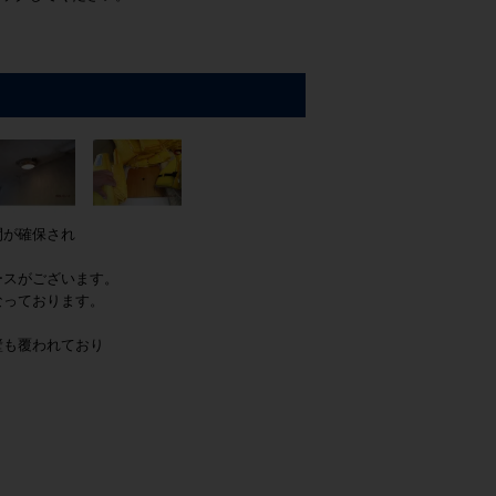
）
間が確保され
ースがございます。
なっております。
壁も覆われており