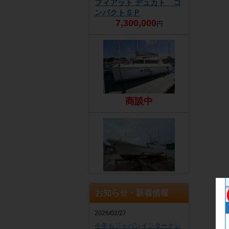
フィアット デュカト コ
ンパクトＳＰ
7,300,000
円
商談中
EZ
4,300,000
円
お知らせ・新着情報
2026/02/27
今年もジャパンインターナシ