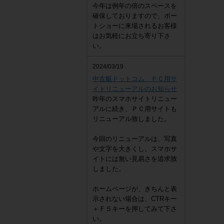
今年は例年の倍のスペースを
確保しておりますので、ボー
トショーに来場されるお客様
はお気軽にお立ち寄り下さ
い。
2024/03/19
中古艇ドットコム ＰＣ用サ
イトリニューアルのお知らせ
昨年のスマホサイトリニュー
アルに続き、ＰＣ用サイトも
リニューアル致しました。
今回のリニューアルは、写真
や文字を大きくし、スマホサ
イトには無い見易さを追求致
しました。
ホームページが、きちんと表
示されない場合は、CTRキー
＋Ｆ５キーを押してみて下さ
い。