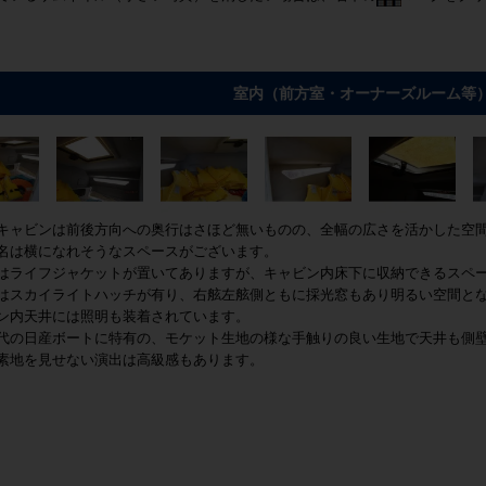
室内（前方室・オーナーズルーム等
キャビンは前後方向への奥行はさほど無いものの、全幅の広さを活かした空
は横になれそうなスペースがございます。
はライフジャケットが置いてありますが、キャビン内床下に収納できるスペ
はスカイライトハッチが有り、右舷左舷側ともに採光窓もあり明るい空間と
ン内天井には照明も装着されています。
代の日産ボートに特有の、モケット生地の様な手触りの良い生地で天井も側
素地を見せない演出は高級感もあります。