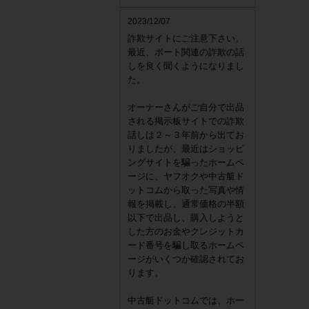
2023/12/07
詐欺サイトにご注意下さい。
最近、ボート関連の詐欺の話
しを良く聞くようになりまし
た。
オーナーさんがご自分で出品
される掲示板サイトでの詐欺
話しは２～３年前から出てお
りましたが、最近はショッピ
ングサイトを騙ったホームペ
ージに、ヤフオクや中古艇ド
ットコムから取った写真や情
報を掲載し、通常価格の半額
以下で出品し、購入しようと
した方のお金やクレジットカ
ード番号を騙し取るホームペ
ージがいくつか確認されてお
ります。
中古艇ドットコムでは、ホー