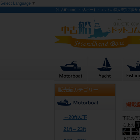
Select Language
▼
【中古船.com】 中古ボート・ヨットの個人売買応援サ
販売艇カテゴリー
掲載
～20ft以下
下記の写
右上の
21ft～23ft
下に並ん