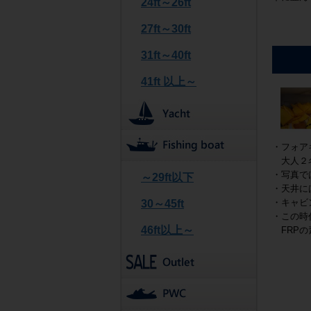
24ft～26ft
27ft～30ft
31ft～40ft
41ft 以上～
・フォア
大人２名
・写真で
～29ft以下
・天井に
・キャビ
30～45ft
・この時
46ft以上～
FRPの