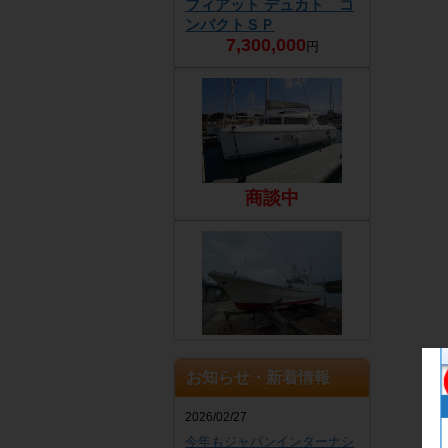
フィアット デュカト コ
ンパクトＳＰ
7,300,000
円
商談中
EZ
4,300,000
円
お知らせ・新着情報
2026/02/27
今年もジャパンインターナシ