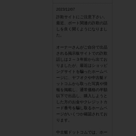
2023/12/07
詐欺サイトにご注意下さい。
最近、ボート関連の詐欺の話
しを良く聞くようになりまし
た。
オーナーさんがご自分で出品
される掲示板サイトでの詐欺
話しは２～３年前から出てお
りましたが、最近はショッピ
ングサイトを騙ったホームペ
ージに、ヤフオクや中古艇ド
ットコムから取った写真や情
報を掲載し、通常価格の半額
以下で出品し、購入しようと
した方のお金やクレジットカ
ード番号を騙し取るホームペ
ージがいくつか確認されてお
ります。
中古艇ドットコムでは、ホー