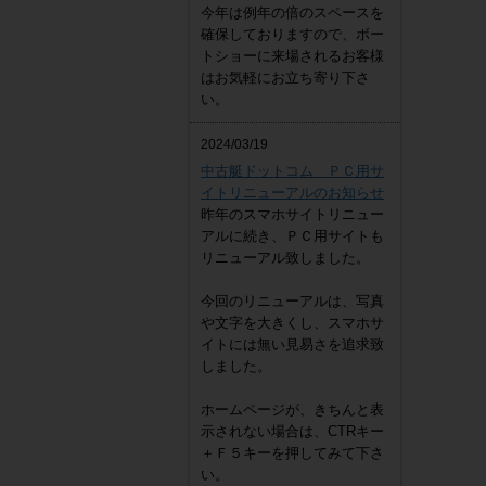
今年は例年の倍のスペースを
確保しておりますので、ボー
トショーに来場されるお客様
はお気軽にお立ち寄り下さ
い。
2024/03/19
中古艇ドットコム ＰＣ用サ
イトリニューアルのお知らせ
昨年のスマホサイトリニュー
アルに続き、ＰＣ用サイトも
リニューアル致しました。
今回のリニューアルは、写真
や文字を大きくし、スマホサ
イトには無い見易さを追求致
しました。
ホームページが、きちんと表
示されない場合は、CTRキー
＋Ｆ５キーを押してみて下さ
い。