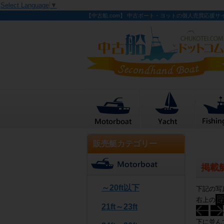
Select Language
▼
【中古船.com】 中古ボート・ヨットの個人売買応援サ
販売艇カテゴリー
掲載
～20ft以下
下記の写
右上の
21ft～23ft
下に並ん