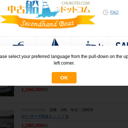
宮崎 24ft
2023/02/23更新
ヤマハ 6.50m 漁船
850,000
価格相
円
神奈川 24ft 年式：1996年
2026/08/03掲載
日産 FP730T
商談中
ase select your preferred language from the pull-down on the u
left corner.
宮崎 24ft 年式：1989年
2025/09/18掲載
OK
ヤンマー FX24-O/B
1,180,000
円
宮崎 24ft 年式：1992年
2026/06/26更新
ヤンマー FX24Ｚ－Ｉ／Ｂ
1,280,000
円