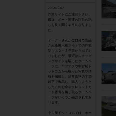
2023/12/07
詐欺サイトにご注意下さい。
最近、ボート関連の詐欺の話
しを良く聞くようになりまし
た。
オーナーさんがご自分で出品
される掲示板サイトでの詐欺
話しは２～３年前から出てお
りましたが、最近はショッピ
ングサイトを騙ったホームペ
ージに、ヤフオクや中古艇ド
ットコムから取った写真や情
報を掲載し、通常価格の半額
以下で出品し、購入しようと
した方のお金やクレジットカ
ード番号を騙し取るホームペ
ージがいくつか確認されてお
ります。
中古艇ドットコムでは、ホー