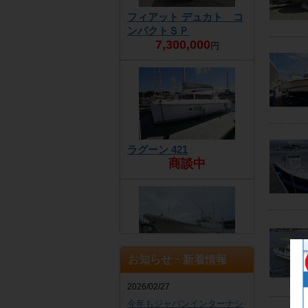
フィアット デュカト コ
ンパクトＳＰ
7,300,000
円
ラグーン 421
商談中
お知らせ・新着情報
ヤンマー DE30EZ
4,300,000
円
2026/02/27
今年もジャパンインターナシ