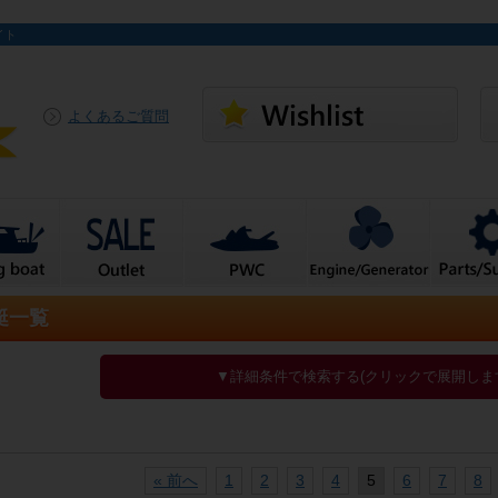
イト
よくあるご質問
艇一覧
▼詳細条件で検索する(クリックで展開しま
« 前へ
1
2
3
4
5
6
7
8