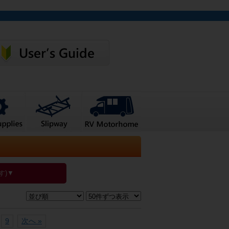
す)▼
9
次へ »