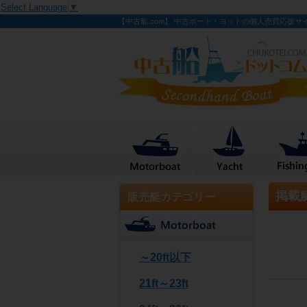
Select Language
▼
【中古船.com】 中古ボート・ヨットの個人売買応援サ
掲載
販売艇カテゴリー
～20ft以下
21ft～23ft