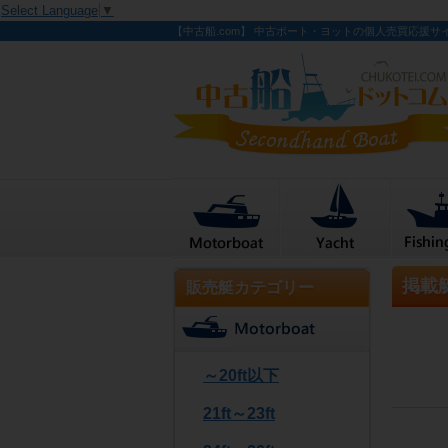
Select Language
▼
【中古船.com】 中古ボート・ヨットの個人売買応援サ
掲載
販売艇カテゴリー
～20ft以下
21ft～23ft