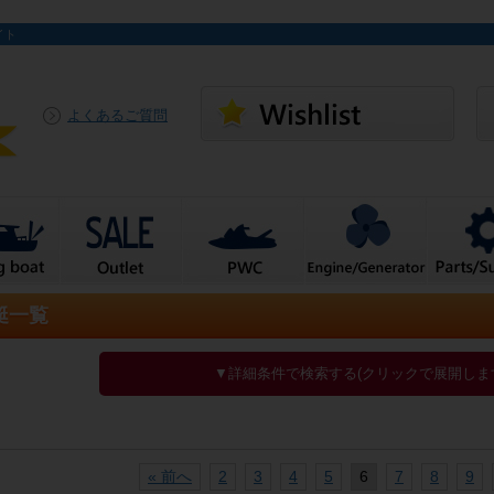
イト
よくあるご質問
艇一覧
▼詳細条件で検索する(クリックで展開しま
« 前へ
2
3
4
5
6
7
8
9