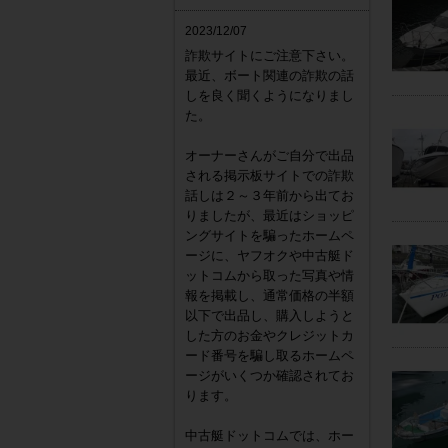
2023/12/07
詐欺サイトにご注意下さい。
最近、ボート関連の詐欺の話
しを良く聞くようになりまし
た。
オーナーさんがご自分で出品
される掲示板サイトでの詐欺
話しは２～３年前から出てお
りましたが、最近はショッピ
ングサイトを騙ったホームペ
ージに、ヤフオクや中古艇ド
ットコムから取った写真や情
報を掲載し、通常価格の半額
以下で出品し、購入しようと
した方のお金やクレジットカ
ード番号を騙し取るホームペ
ージがいくつか確認されてお
ります。
中古艇ドットコムでは、ホー