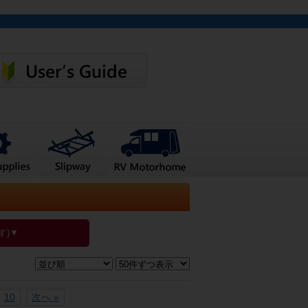
す)▼
10
次へ »