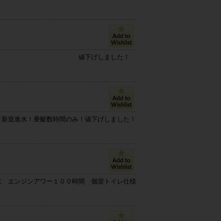
値下げしました！
0月新造進水！乗艇数時間のみ！値下げしました！
水 エンジンアワー１００時間 個室トイレ仕様