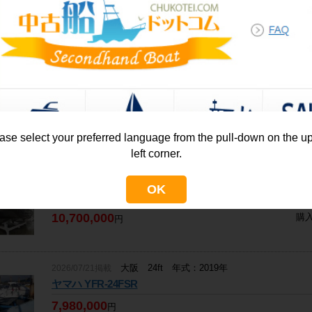
千葉 24ft 年式：2015年
2026/06/08掲載
ヤマハ 242 LIMITED S
6,500,000
円
福岡 24ft 年式：2017年
2026/07/30更新
ヤマハ YFR-24
5,500,000
円
ase select your preferred language from the pull-down on the u
left corner.
宮崎 24ft 年式：2018年
2025/06/11更新
OK
ヤマハ AR242Ｘ
10,700,000
購
円
大阪 24ft 年式：2019年
2026/07/21掲載
ヤマハ YFR-24FSR
7,980,000
円