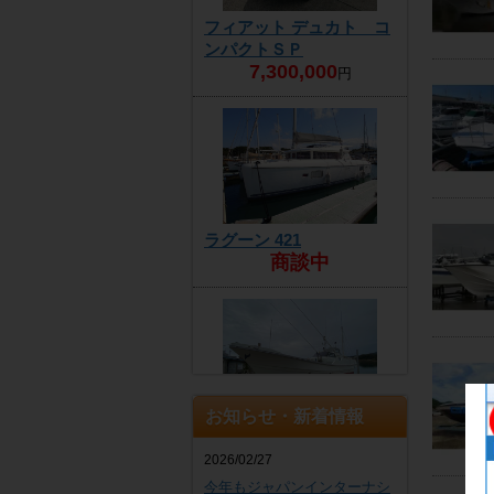
フィアット デュカト コ
ンパクトＳＰ
7,300,000
円
ラグーン 421
商談中
お知らせ・新着情報
ヤンマー DE30EZ
4,300,000
円
2026/02/27
今年もジャパンインターナシ