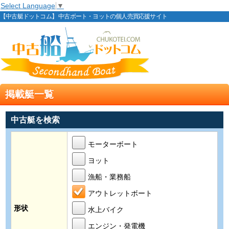
Select Language
▼
【中古艇ドットコム】 中古ボート・ヨットの個人売買応援サイト
掲載艇一覧
中古艇を検索
モーターボート
ヨット
漁船・業務船
アウトレットボート
形状
水上バイク
エンジン・発電機