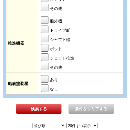
その他
船外機
ドライブ艇
シャフト船
推進機器
ポット
ジェット推進
その他
あり
船底塗装歴
なし
検索する
条件をクリアする