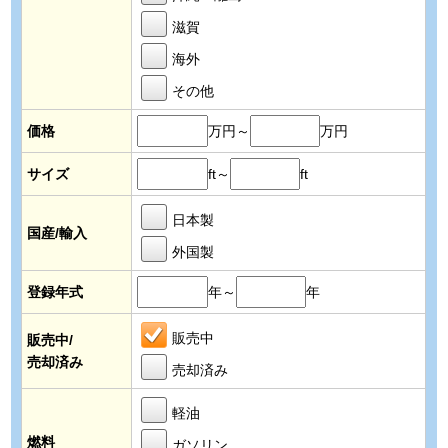
滋賀
海外
その他
価格
万円～
万円
サイズ
ft～
ft
日本製
国産/輸入
外国製
登録年式
年～
年
販売中
販売中/
売却済み
売却済み
軽油
燃料
ガソリン