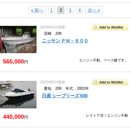
« 前へ
1
2
3
4
次へ »
2024/04/10更新
宮崎 20ft
ニッサン ＰＷ－６００
565,000
エンジン不動。ベース艇です。
円
2025/09/14更新
愛知 20ft 年式：2002年
日産 シーブリーズ 600
440,000
レストア済！エンジン不動
円