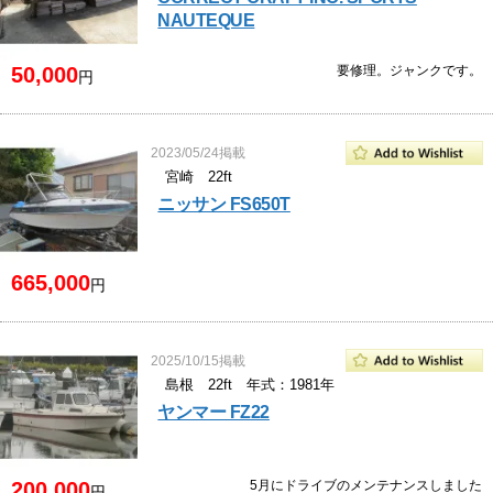
NAUTEQUE
50,000
要修理。ジャンクです。
円
2023/05/24掲載
宮崎 22ft
ニッサン FS650T
665,000
円
2025/10/15掲載
島根 22ft 年式：1981年
ヤンマー FZ22
200,000
5月にドライブのメンテナンスしました
円