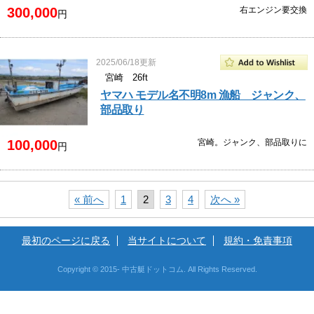
300,000
右エンジン要交換
円
2025/06/18更新
宮崎 26ft
ヤマハ モデル名不明8m 漁船 ジャンク、
部品取り
100,000
宮崎。ジャンク、部品取りに
円
« 前へ
1
2
3
4
次へ »
最初のページに戻る
当サイトについて
規約・免責事項
Copyright © 2015- 中古艇ドットコム. All Rights Reserved.