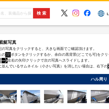
L
載艇写真
記の写真をクリックすると、大きな画面でご確認頂けます。
上の
ボタンをクリックするか、余白の黒背景(どこでも可)をク
左右の矢印クリックで次の写真へスライドします。
に並んでいるサムネイル（小さい写真）を消したい場合は、右下の
ハル周り