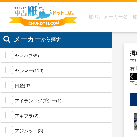
メーカー
から探す
掲
ヤマハ(358)
下
右
ヤンマー(123)
下
日産(33)
アイランドジプシー(1)
アキプラ(2)
アジムット(3)