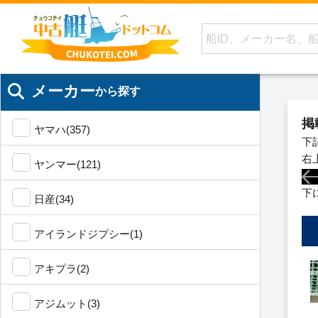
メーカー
から探す
掲
ヤマハ(357)
下
右
ヤンマー(121)
下
日産(34)
アイランドジプシー(1)
アキプラ(2)
アジムット(3)