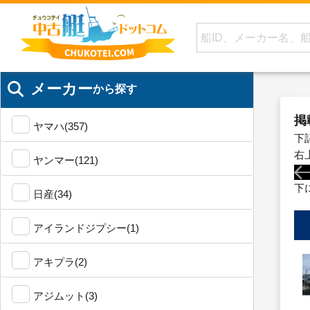
メーカー
から探す
掲
ヤマハ(357)
下
右
ヤンマー(121)
下
日産(34)
アイランドジプシー(1)
アキプラ(2)
アジムット(3)