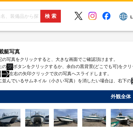
L
載艇写真
記の写真をクリックすると、大きな画面でご確認頂けます。
上の
ボタンをクリックするか、余白の黒背景(どこでも可)をク
左右の矢印クリックで次の写真へスライドします。
に並んでいるサムネイル（小さい写真）を消したい場合は、右下の
外観全体