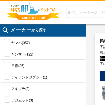
メーカー
から探す
掲
ヤマハ(357)
下
右
ヤンマー(122)
下
日産(35)
アイランドジプシー(1)
アキプラ(2)
アジムット(3)