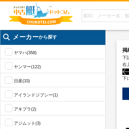
メーカー
から探す
掲
ヤマハ(358)
下
右
ヤンマー(122)
下
日産(33)
アイランドジプシー(1)
アキプラ(2)
アジムット(3)