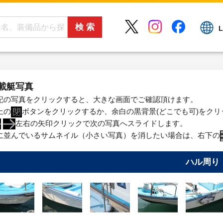
L
載艇写真
記の写真をクリックすると、大きな画面でご確認頂けます。
上の
ボタンをクリックするか、余白の黒背景(どこでも可)をク
左右の矢印クリックで次の写真へスライドします。
に並んでいるサムネイル（小さい写真）を消したい場合は、右下の
ハル周り