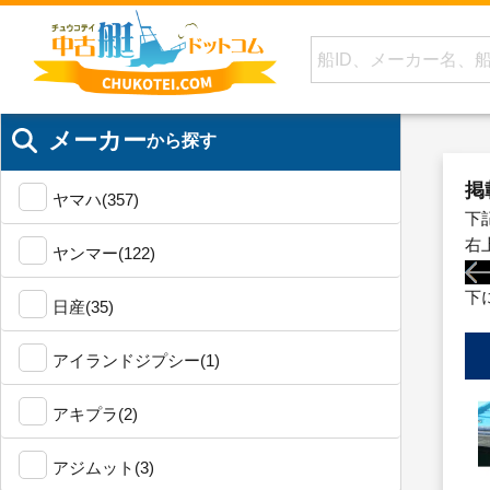
メーカー
から探す
掲
ヤマハ(357)
下
右
ヤンマー(122)
下
日産(35)
アイランドジプシー(1)
アキプラ(2)
アジムット(3)