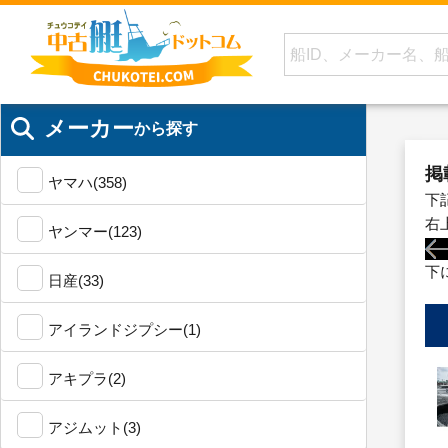
メーカー
から探す
掲
ヤマハ(358)
下
右
ヤンマー(123)
下
日産(33)
アイランドジプシー(1)
アキプラ(2)
アジムット(3)