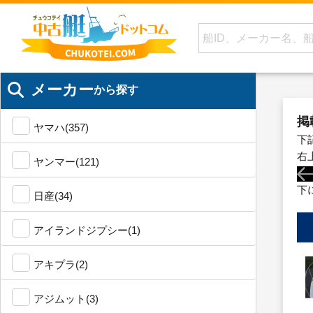
メーカー
から探す
掲
ヤマハ(357)
下
右
ヤンマー(121)
下
日産(34)
アイランドジプシー(1)
アキプラ(2)
アジムット(3)