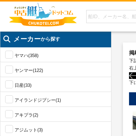
メーカー
から探す
掲
ヤマハ(358)
下
右
ヤンマー(122)
下
日産(33)
アイランドジプシー(1)
アキプラ(2)
アジムット(3)