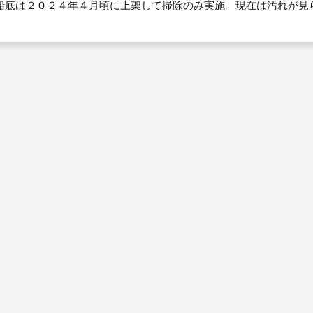
船底は２０２４年４月頃に上架して掃除のみ実施。現在は汚れが見