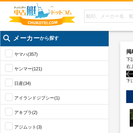
メーカー
から探す
掲
ヤマハ(357)
下
右
ヤンマー(121)
下
日産(34)
アイランドジプシー(1)
アキプラ(2)
アジムット(3)