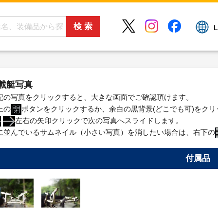
L
載艇写真
記の写真をクリックすると、大きな画面でご確認頂けます。
上の
ボタンをクリックするか、余白の黒背景(どこでも可)をク
左右の矢印クリックで次の写真へスライドします。
に並んでいるサムネイル（小さい写真）を消したい場合は、右下の
付属品