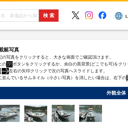
L
載艇写真
記の写真をクリックすると、大きな画面でご確認頂けます。
上の
ボタンをクリックするか、余白の黒背景(どこでも可)をク
左右の矢印クリックで次の写真へスライドします。
に並んでいるサムネイル（小さい写真）を消したい場合は、右下の
外観全体