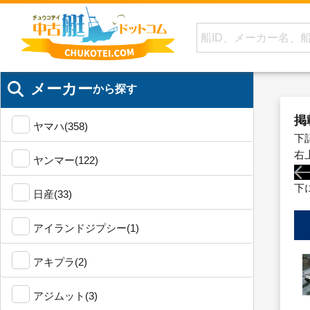
メーカー
から探す
掲
ヤマハ(358)
下
右
ヤンマー(122)
下
日産(33)
アイランドジプシー(1)
アキプラ(2)
アジムット(3)