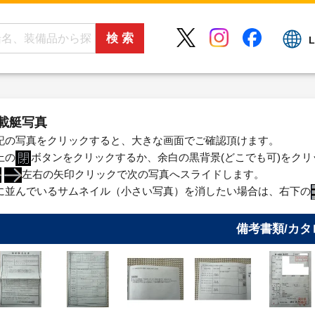
L
載艇写真
記の写真をクリックすると、大きな画面でご確認頂けます。
上の
ボタンをクリックするか、余白の黒背景(どこでも可)をク
左右の矢印クリックで次の写真へスライドします。
に並んでいるサムネイル（小さい写真）を消したい場合は、右下の
備考書類/カタ