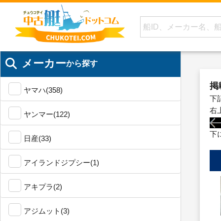
メーカー
から探す
掲
ヤマハ(358)
下
右
ヤンマー(122)
下
日産(33)
アイランドジプシー(1)
アキプラ(2)
アジムット(3)