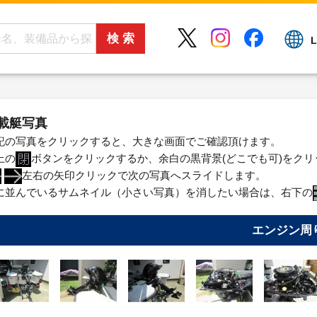
L
載艇写真
記の写真をクリックすると、大きな画面でご確認頂けます。
上の
ボタンをクリックするか、余白の黒背景(どこでも可)をク
左右の矢印クリックで次の写真へスライドします。
に並んでいるサムネイル（小さい写真）を消したい場合は、右下の
エンジン周