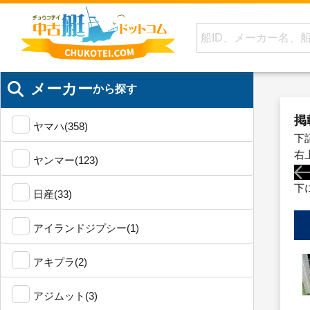
メーカー
から探す
掲
ヤマハ(358)
下
右
ヤンマー(123)
下
日産(33)
アイランドジプシー(1)
アキプラ(2)
アジムット(3)