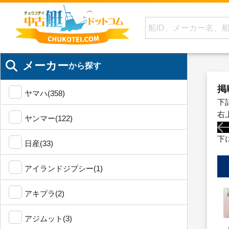
メーカー
から探す
掲
ヤマハ(358)
下
右
ヤンマー(122)
下
日産(33)
アイランドジプシー(1)
アキプラ(2)
アジムット(3)