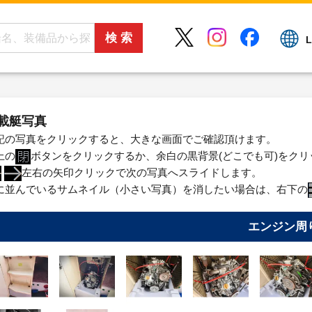
L
載艇写真
記の写真をクリックすると、大きな画面でご確認頂けます。
上の
ボタンをクリックするか、余白の黒背景(どこでも可)をク
左右の矢印クリックで次の写真へスライドします。
に並んでいるサムネイル（小さい写真）を消したい場合は、右下の
エンジン周