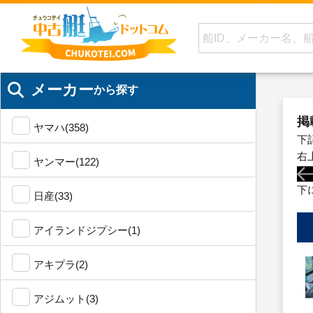
メーカー
から探す
掲
ヤマハ(358)
下
右
ヤンマー(122)
下
日産(33)
アイランドジプシー(1)
アキプラ(2)
アジムット(3)