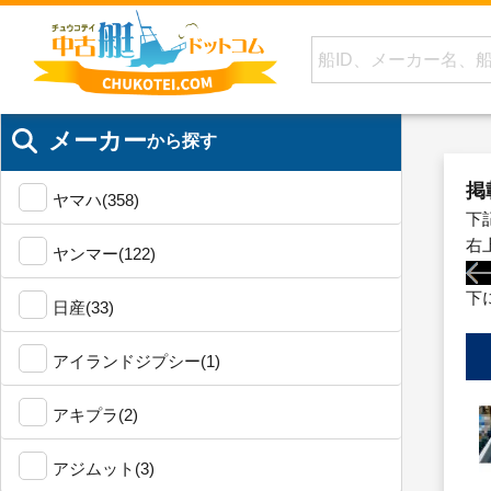
メーカー
から探す
掲
ヤマハ(358)
下
右
ヤンマー(122)
下
日産(33)
アイランドジプシー(1)
アキプラ(2)
アジムット(3)