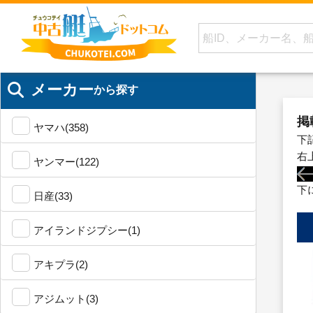
メーカー
から探す
掲
ヤマハ(358)
下
右
ヤンマー(122)
下
日産(33)
アイランドジプシー(1)
アキプラ(2)
アジムット(3)