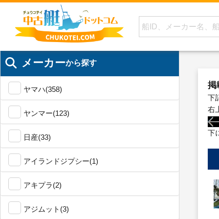
メーカー
から探す
掲
ヤマハ(358)
下
右
ヤンマー(123)
下
日産(33)
アイランドジプシー(1)
アキプラ(2)
アジムット(3)