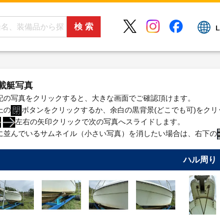
L
載艇写真
記の写真をクリックすると、大きな画面でご確認頂けます。
上の
ボタンをクリックするか、余白の黒背景(どこでも可)をク
左右の矢印クリックで次の写真へスライドします。
に並んでいるサムネイル（小さい写真）を消したい場合は、右下の
ハル周り