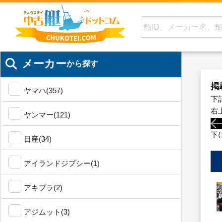
メーカー
から探す
掲
ヤマハ(357)
下
右
ヤンマー(121)
下
日産(34)
アイランドジプシー(1)
アキプラ(2)
アジムット(3)