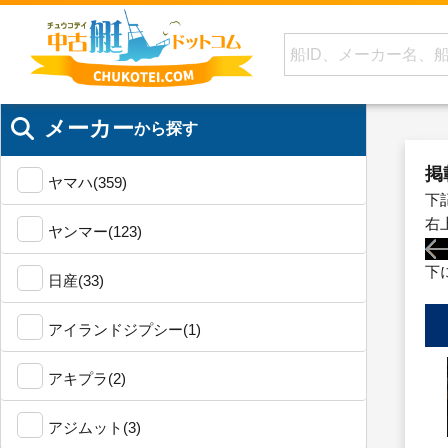
メーカー
から探す
掲
ヤマハ(359)
下
右
ヤンマー(123)
下
日産(33)
アイランドジプシー(1)
アキプラ(2)
アジムット(3)