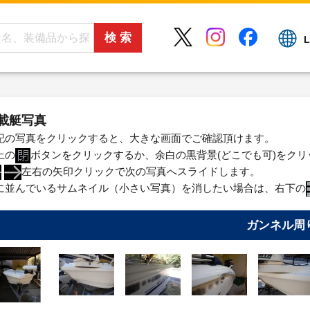
L
載艇写真
記の写真をクリックすると、大きな画面でご確認頂けます。
上の
ボタンをクリックするか、余白の黒背景(どこでも可)をク
左右の矢印クリックで次の写真へスライドします。
に並んでいるサムネイル（小さい写真）を消したい場合は、右下の
ガンネル周