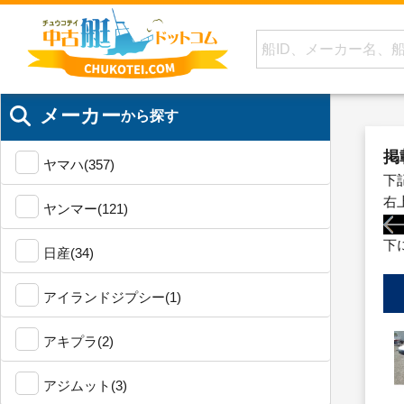
メーカー
から探す
掲
ヤマハ(357)
下
右
ヤンマー(121)
下
日産(34)
アイランドジプシー(1)
アキプラ(2)
アジムット(3)