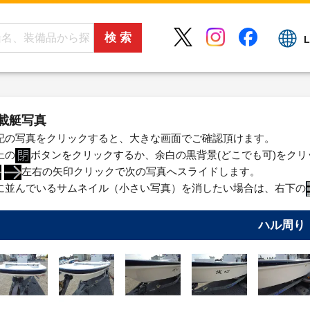
L
載艇写真
記の写真をクリックすると、大きな画面でご確認頂けます。
上の
ボタンをクリックするか、余白の黒背景(どこでも可)をク
左右の矢印クリックで次の写真へスライドします。
に並んでいるサムネイル（小さい写真）を消したい場合は、右下の
ハル周り