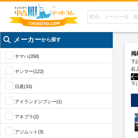
メーカー
から探す
掲
ヤマハ(358)
下
右
ヤンマー(122)
下
日産(33)
アイランドジプシー(1)
アキプラ(2)
アジムット(3)