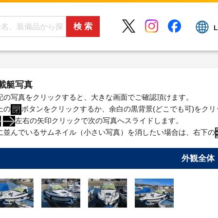
L
載艇写真
記の写真をクリックすると、大きな画面でご確認頂けます。
上の
ボタンをクリックするか、余白の黒背景(どこでも可)をク
左右の矢印クリックで次の写真へスライドします。
に並んでいるサムネイル（小さい写真）を消したい場合は、右下の
外観全体