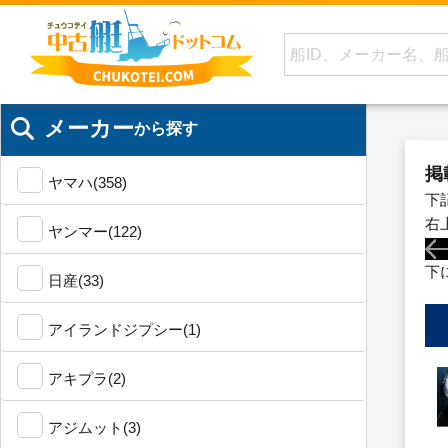
メーカー
から探す
掲
ヤマハ(358)
下
右
ヤンマー(122)
下
日産(33)
アイランドジプシー(1)
アキプラ(2)
アジムット(3)