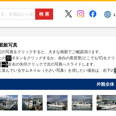
L
載艇写真
記の写真をクリックすると、大きな画面でご確認頂けます。
上の
ボタンをクリックするか、余白の黒背景(どこでも可)をク
左右の矢印クリックで次の写真へスライドします。
に並んでいるサムネイル（小さい写真）を消したい場合は、右下の
外観全体