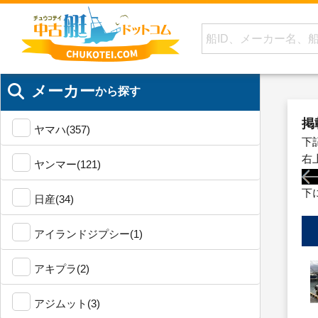
メーカー
から探す
掲
ヤマハ(357)
下
右
ヤンマー(121)
下
日産(34)
アイランドジプシー(1)
アキプラ(2)
アジムット(3)