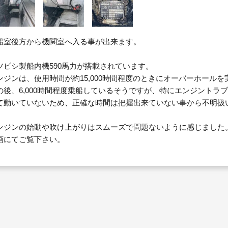
船室後方から機関室へ入る事が出来ます。
ツビシ製船内機590馬力が搭載されています。
ンジンは、使用時間が約15,000時間程度のときにオーバーホール
の後、6,000時間程度乗船しているそうですが、特にエンジント
て動いていないため、正確な時間は把握出来ていない事から不明扱
ンジンの始動や吹け上がりはスムーズで問題ないように感じました
画にてご覧下さい。