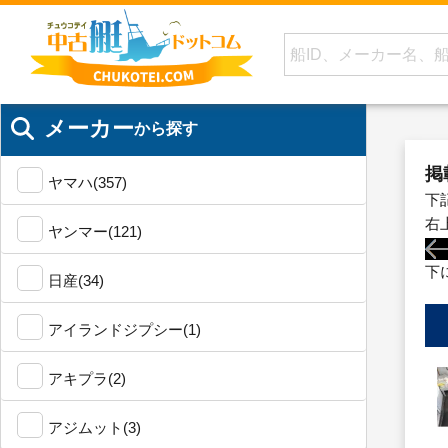
メーカー
から探す
掲
ヤマハ(357)
下
右
ヤンマー(121)
下
日産(34)
アイランドジプシー(1)
アキプラ(2)
アジムット(3)