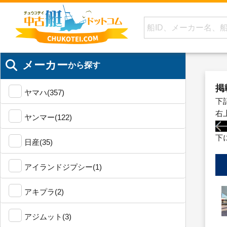
メーカー
から探す
掲
ヤマハ(357)
下
右
ヤンマー(122)
下
日産(35)
アイランドジプシー(1)
アキプラ(2)
アジムット(3)