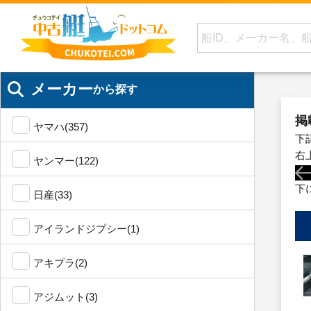
メーカー
から探す
掲
ヤマハ(357)
下
右
ヤンマー(122)
下
日産(33)
アイランドジプシー(1)
アキプラ(2)
アジムット(3)