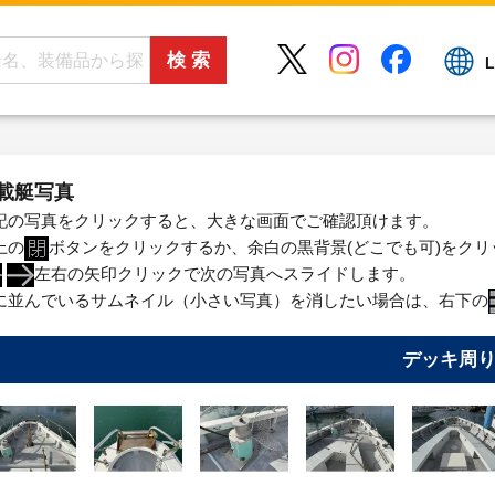
L
載艇写真
記の写真をクリックすると、大きな画面でご確認頂けます。
上の
ボタンをクリックするか、余白の黒背景(どこでも可)をク
左右の矢印クリックで次の写真へスライドします。
に並んでいるサムネイル（小さい写真）を消したい場合は、右下の
デッキ周