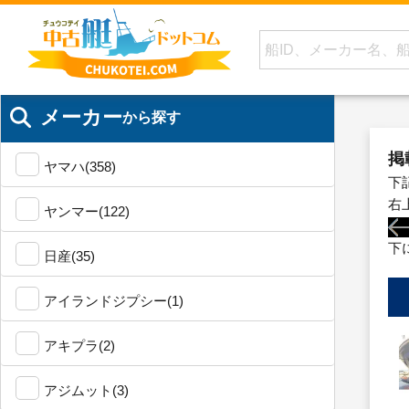
メーカー
から探す
掲
ヤマハ(358)
下
右
ヤンマー(122)
下
日産(35)
アイランドジプシー(1)
アキプラ(2)
アジムット(3)