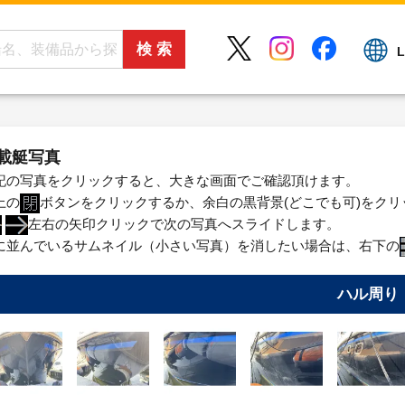
L
載艇写真
記の写真をクリックすると、大きな画面でご確認頂けます。
上の
ボタンをクリックするか、余白の黒背景(どこでも可)をク
左右の矢印クリックで次の写真へスライドします。
に並んでいるサムネイル（小さい写真）を消したい場合は、右下の
ハル周り