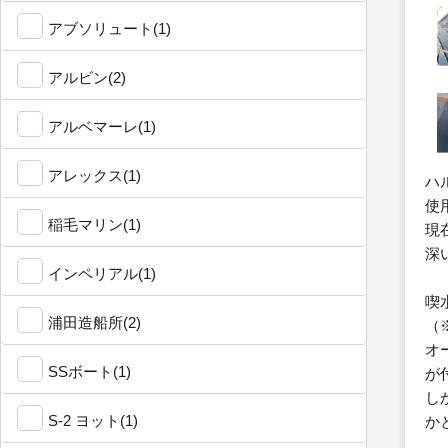
アブソリュート(1)
アルビン(2)
アルベマーレ(1)
アレックス(1)
ハ
使
稲毛マリン(1)
現
深
インペリアル(1)
喫
浦田造船所(2)
（
オ
SSボート(1)
が
し
S-2 ヨット(1)
か