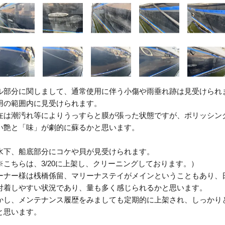
ル部分に関しまして、通常使用に伴う小傷や雨垂れ跡は見受けられ
用の範囲内に見受けられます。
在は潮汚れ等によりうっすらと膜が張った状態ですが、ポリッシン
い艶と「味」が劇的に蘇るかと思います。
水下、船底部分にコケや貝が見受けられます。
※こちらは、3/20に上架し、クリーニングしております。）
ーナー様は桟橋係留、マリーナステイがメインということもあり、
付着しやすい状況であり、量も多く感じられるかと思います。
かし、メンテナンス履歴をみましても定期的に上架され、しっかり
と思います。