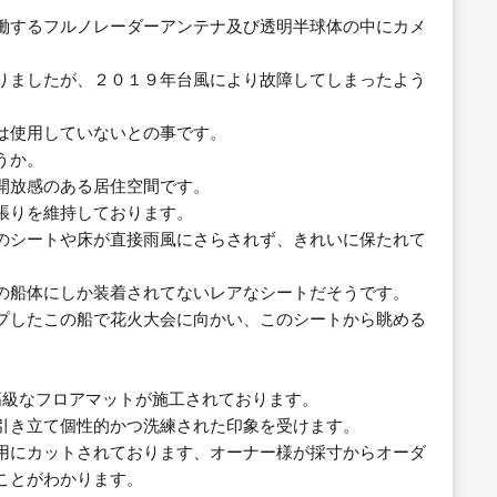
働するフルノレーダーアンテナ及び透明半球体の中にカメ
りましたが、２０１９年台風により故障してしまったよう
は使用していないとの事です。
うか。
開放感のある居住空間です。
張りを維持しております。
のシートや床が直接雨風にさらされず、きれいに保たれて
の船体にしか装着されてないレアなシートだそうです。
プしたこの船で花火大会に向かい、このシートから眺める
う高級なフロアマットが施工されております。
引き立て個性的かつ洗練された印象を受けます。
用にカットされております、オーナー様が採寸からオーダ
ことがわかります。