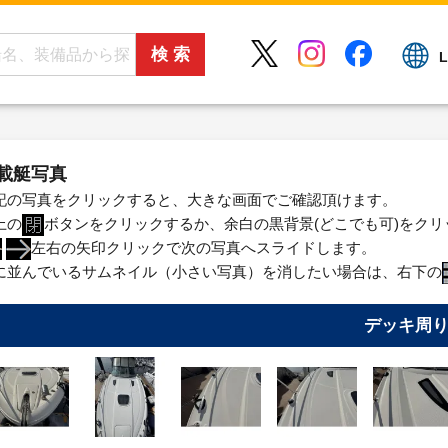
L
載艇写真
記の写真をクリックすると、大きな画面でご確認頂けます。
上の
ボタンをクリックするか、余白の黒背景(どこでも可)をク
左右の矢印クリックで次の写真へスライドします。
に並んでいるサムネイル（小さい写真）を消したい場合は、右下の
デッキ周