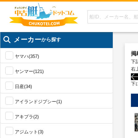
メーカー
から探す
掲
ヤマハ(357)
下
右
ヤンマー(121)
下
日産(34)
アイランドジプシー(1)
アキプラ(2)
アジムット(3)