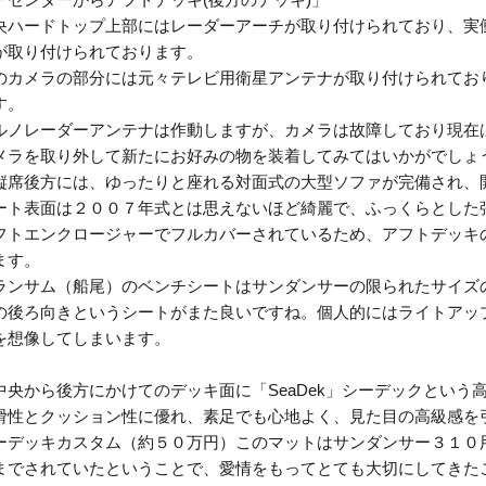
央ハードトップ上部にはレーダーアーチが取り付けられており、実
が取り付けられております。
のカメラの部分には元々テレビ用衛星アンテナが取り付けられてお
す。
ルノレーダーアンテナは作動しますが、カメラは故障しており現在
メラを取り外して新たにお好みの物を装着してみてはいかがでしょ
縦席後方には、ゆったりと座れる対面式の大型ソファが完備され、
ート表面は２００７年式とは思えないほど綺麗で、ふっくらとした
フトエンクロージャーでフルカバーされているため、アフトデッキ
ます。
ランサム（船尾）のベンチシートはサンダンサーの限られたサイズ
の後ろ向きというシートがまた良いですね。個人的にはライトアッ
を想像してしまいます。
中央から後方にかけてのデッキ面に「SeaDek」シーデックとい
滑性とクッション性に優れ、素足でも心地よく、見た目の高級感を
ーデッキカスタム（約５０万円）このマットはサンダンサー３１０
までされていたということで、愛情をもってとても大切にしてきた