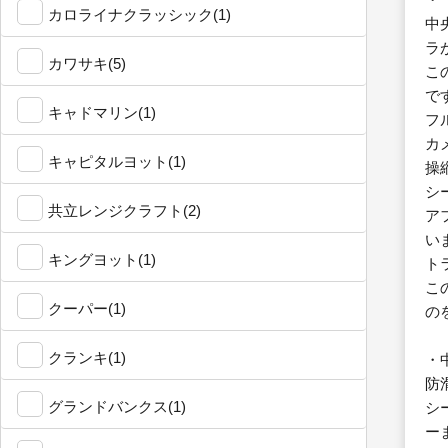
カロライナクラッシック(1)
中
ラ
カワサキ(5)
こ
で
キャドマリン(1)
フ
カ
キャピタルヨット(1)
操
シ
共立レンジクラフト(2)
ア
い
キングヨット(1)
ト
こ
クーパー(1)
の
クランキ(1)
・
防
グランドバンクス(1)
シ
ー