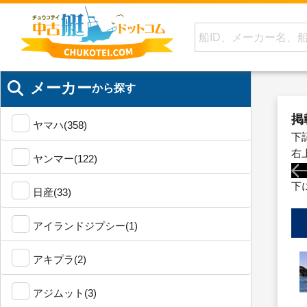
メーカー
から探す
掲
ヤマハ(358)
下
右
ヤンマー(122)
下
日産(33)
アイランドジプシー(1)
アキプラ(2)
アジムット(3)