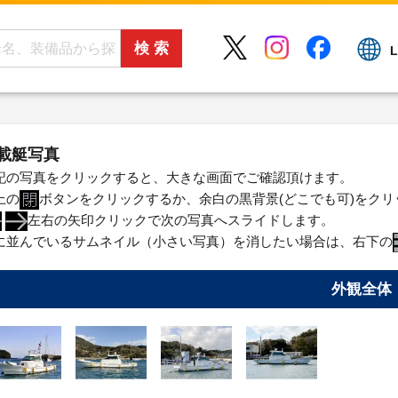
L
載艇写真
記の写真をクリックすると、大きな画面でご確認頂けます。
上の
ボタンをクリックするか、余白の黒背景(どこでも可)をク
左右の矢印クリックで次の写真へスライドします。
に並んでいるサムネイル（小さい写真）を消したい場合は、右下の
外観全体