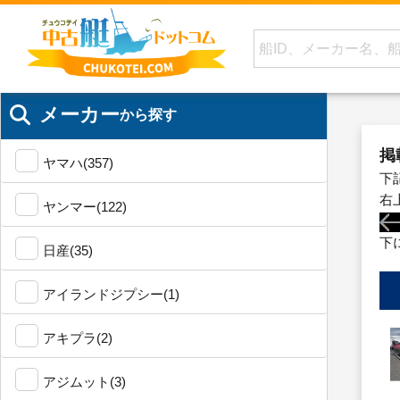
メーカー
から探す
掲
ヤマハ(357)
下
右
ヤンマー(122)
下
日産(35)
アイランドジプシー(1)
アキプラ(2)
アジムット(3)