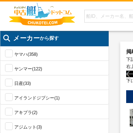
メーカー
から探す
掲
ヤマハ(358)
下
右
ヤンマー(122)
下
日産(33)
アイランドジプシー(1)
アキプラ(2)
アジムット(3)