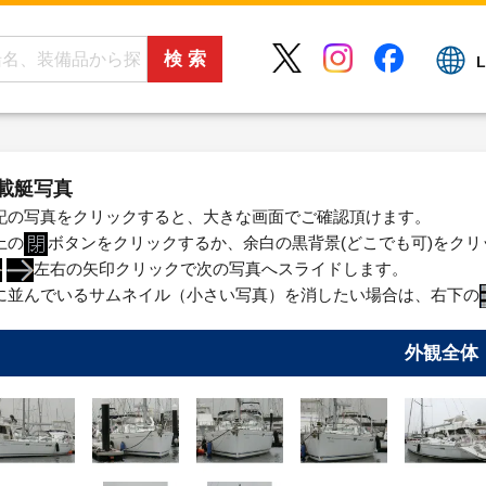
L
載艇写真
記の写真をクリックすると、大きな画面でご確認頂けます。
上の
ボタンをクリックするか、余白の黒背景(どこでも可)をク
左右の矢印クリックで次の写真へスライドします。
に並んでいるサムネイル（小さい写真）を消したい場合は、右下の
外観全体