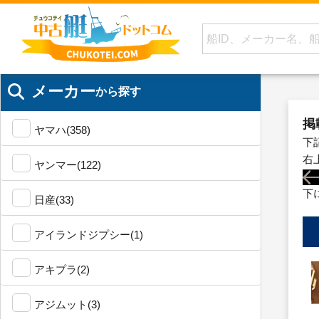
メーカー
から探す
掲
ヤマハ(358)
下
右
ヤンマー(122)
下
日産(33)
アイランドジプシー(1)
アキプラ(2)
アジムット(3)