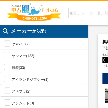
メーカー
から探す
掲
ヤマハ(358)
下
右
ヤンマー(122)
下
日産(33)
アイランドジプシー(1)
アキプラ(2)
アジムット(3)