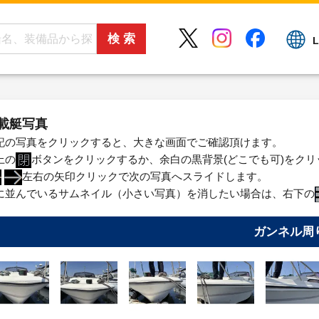
L
載艇写真
記の写真をクリックすると、大きな画面でご確認頂けます。
上の
ボタンをクリックするか、余白の黒背景(どこでも可)をク
左右の矢印クリックで次の写真へスライドします。
に並んでいるサムネイル（小さい写真）を消したい場合は、右下の
ガンネル周