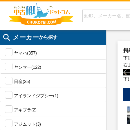
メーカー
から探す
掲
ヤマハ(357)
下
右
ヤンマー(122)
下
日産(35)
アイランドジプシー(1)
アキプラ(2)
アジムット(3)