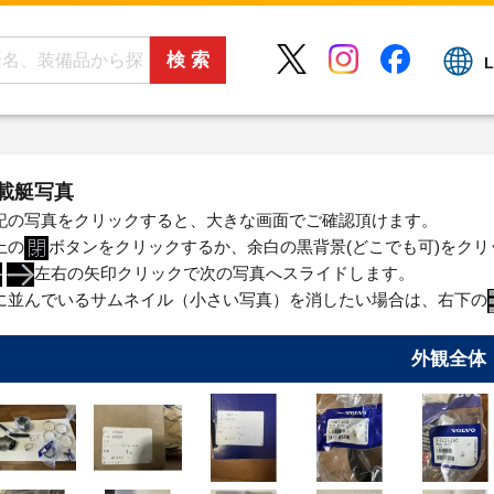
L
載艇写真
記の写真をクリックすると、大きな画面でご確認頂けます。
上の
ボタンをクリックするか、余白の黒背景(どこでも可)をク
左右の矢印クリックで次の写真へスライドします。
に並んでいるサムネイル（小さい写真）を消したい場合は、右下の
外観全体