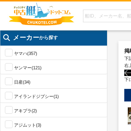
メーカー
から探す
掲
ヤマハ(357)
下
右
ヤンマー(121)
下
日産(34)
アイランドジプシー(1)
アキプラ(2)
アジムット(3)