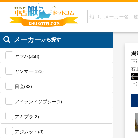
メーカー
から探す
掲
ヤマハ(358)
下
右
ヤンマー(122)
下
日産(33)
アイランドジプシー(1)
アキプラ(2)
アジムット(3)