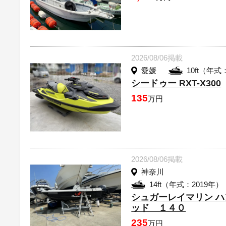
2026/08/06掲載
愛媛
10ft（年式
シードゥー RXT-X300
135
万円
2026/08/06掲載
神奈川
14ft（年式：2019年）
シュガーレイマリン 
ッド １４０
235
万円