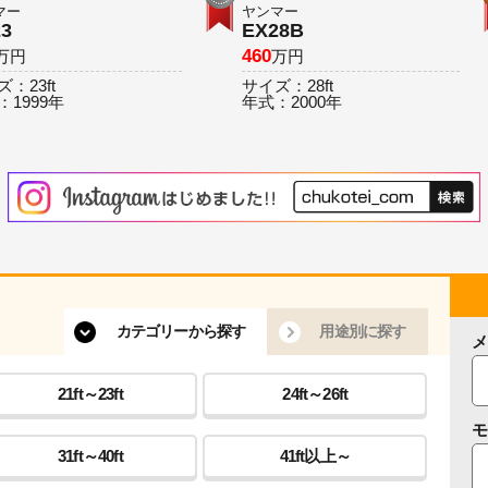
マー
ヤンマー
23
EX28B
460
万円
万円
ズ：
23ft
サイズ：
28ft
：
1999年
年式：
2000年
カテゴリーから探す
用途別に探す
メ
21ft～23ft
24ft～26ft
モ
31ft～40ft
41ft以上～