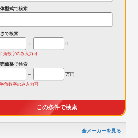
体型式
で検索
さ
で検索
～
ft
半角数字のみ入力可
売価格
で検索
～
万円
半角数字のみ入力可
この条件で検索
全メーカーを見る