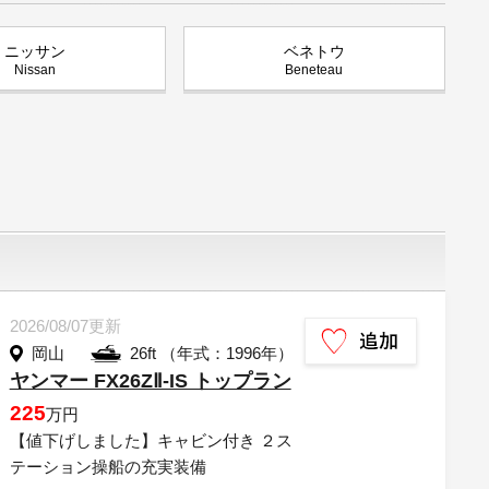
ニッサン
ベネトウ
Nissan
Beneteau
2026/08/07更新
岡山
26ft （年式：1996年）
ヤンマー FX26ZⅡ-IS トップラン
225
万円
【値下げしました】キャビン付き ２ス
テーション操船の充実装備