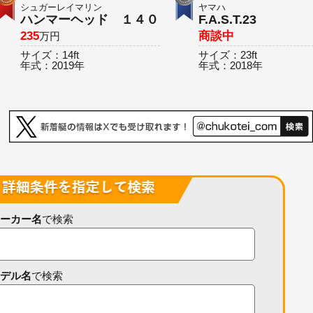
シュガーレイマリン
ヤマハ
ハンマーヘッド １４０
F.A.S.T.23
235
商談中
万円
サイズ：
14ft
サイズ：
23ft
年式：
2019年
年式：
2018年
ーカー名
で検索
デル名
で検索