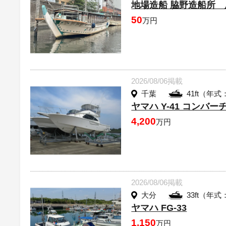
地場造船 脇野造船所
50
万円
2026/08/06掲載
千葉
41ft（年式
ヤマハ Y-41 コンバー
4,200
万円
2026/08/06掲載
大分
33ft（年式
ヤマハ FG-33
1,150
万円