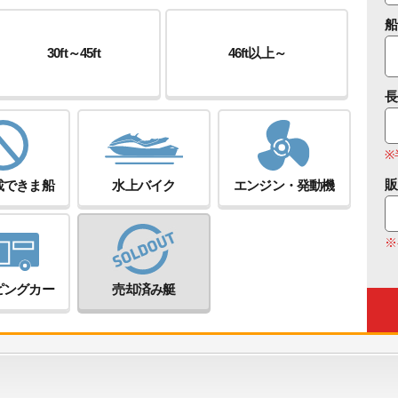
船
30ft～45ft
46ft以上～
長
※
販
載できま船
水上バイク
エンジン・発動機
※
ピングカー
売却済み艇