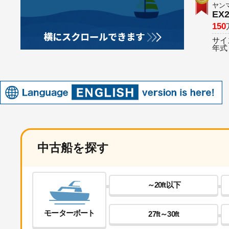
ヤン
EX
150
サイ
年式
中古船を探す
～20ft以下
モーターボート
27ft～30ft