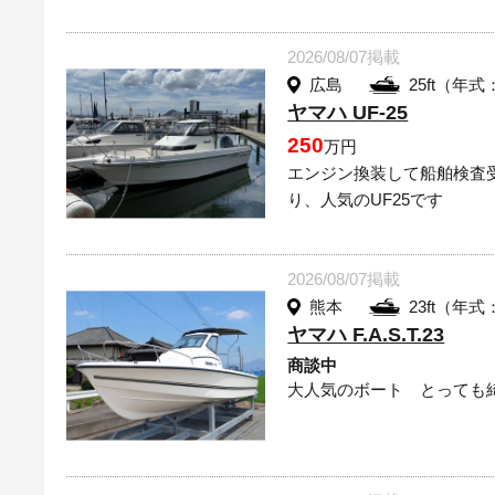
2026/08/07掲載
広島
25ft（年式
ヤマハ UF-25
250
万円
エンジン換装して船舶検査
り、人気のUF25です
2026/08/07掲載
熊本
23ft（年式
ヤマハ F.A.S.T.23
商談中
大人気のボート とっても