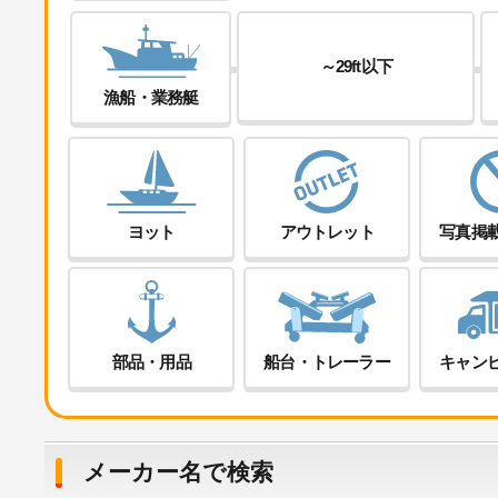
～29ft以下
漁船・業務艇
ヨット
アウトレット
写真掲
部品・用品
船台・トレーラー
キャン
メーカー名で検索